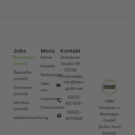
Jobs
Menü
Kontakt
Betonbauer
Home
Dresdener
(m/w/d)
Straße 98
Kontakt
03238
Bauhelfer
Referenzen
Finsterwalde
(m/w/d)
info@hbm-
Über
Zimmerer
gmbh.net
uns
(m/w/d)
03531-
Impressum
HBM
Monteur
6076567
Datenschutz
Hochbau +
(m/w/d)
03531-
Montagen
Initiativbewerbung
6076568
GmbH
Sicher hoch
hinaus!